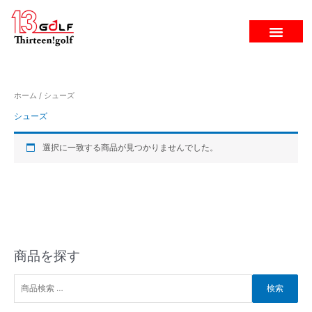
内
容
を
ス
キ
ッ
プ
ホーム
/ シューズ
シューズ
選択に一致する商品が見つかりませんでした。
商品を探す
検
索
対
検索
象