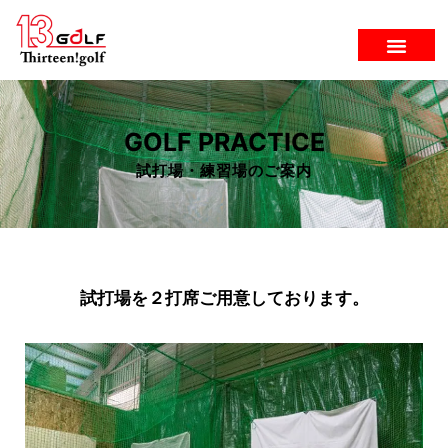
内
容
を
ス
キ
ッ
プ
GOLF PRACTICE
試打場・練習場のご案内
試打場を２打席ご用意しております。